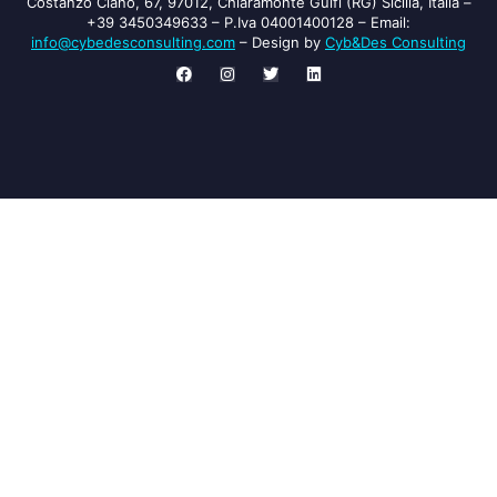
Costanzo Ciano, 67, 97012, Chiaramonte Gulfi (RG) Sicilia, Italia –
+39 3450349633 – P.Iva 04001400128 – Email:
info@cybedesconsulting.com
​ – Design by
Cyb&Des Consulting