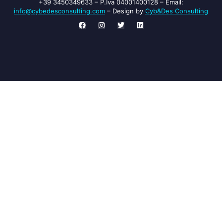
+39 3450349633 – P.Iva 04001400128 – Email:
info@cybedesconsulting.com
​ – Design by
Cyb&Des Consulting