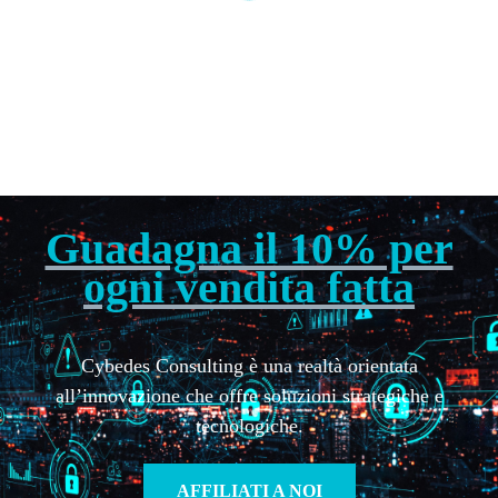
BIGLIETTI DA VISITA
,
CYB E DES CONSULTING PSD
,
PROFESSIONAL
Abstract Minimalist Business Card
5,00
€
Guadagna il 10% per
ogni vendita fatta
Cybedes Consulting è una realtà orientata
all’innovazione che offre soluzioni strategiche e
tecnologiche.
AFFILIATI A NOI