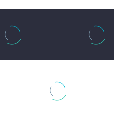
0
0
fiche Vendute
Siti Web Realizz