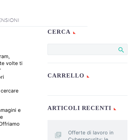
ENSIONI
CERCA
gram,
e volte ti
?
CARRELLO
ri
 cercare
ARTICOLI RECENTI
mmagini e
ne
 Offriamo
Offerte di lavoro in
Cybersecurity: le