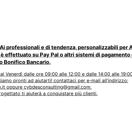
 professionali e di tendenza, personalizzabili per
è effettuato su Pay Pal o altri sistemi di pagament
 o Bonifico Bancario.
al Venerdì dalle ore 09:00 alle 12:00 e dalle 14:00 alle 19:00
amo pronti ad aiutarti! contattaci per e-mail all’indirizzo:
.it oppure cybdesconsulting@gmail.com.
ogettato ti aiuterà a conquistare più clienti.